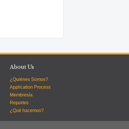
About Us
¿Quiénes Somos?
Application Process
Membresía
Reportes
¿Qué hacemos?